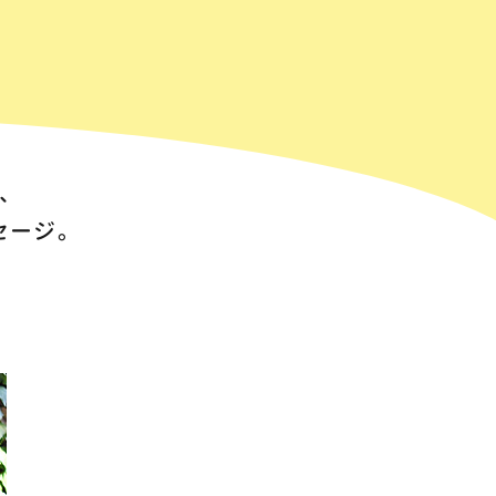
ル
、
セージ。