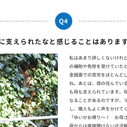
Q4
に支えられたなと感じることはありま
私はあまり詳しくないけれ
の補助や免除を受けていた
金銭面での苦労をほとんど
ね。あとは、母の住んでい
も母も支えられています。
なることがあるのですが、
し、隣人もよく声をかけて
「ゆいかお帰り〜！ お母
母からは直接聞けない近況