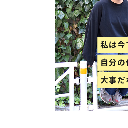
私は今
自分の
大事だ